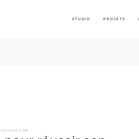
STUDIO
PROJETS
L’Agence
Services et Outils
Partenaires
Publications
ESTUDIO.COM