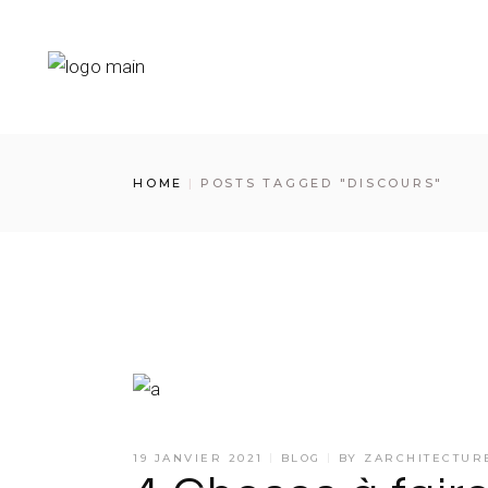
Skip
to
the
content
HOME
POSTS TAGGED "DISCOURS"
19 JANVIER 2021
BLOG
BY
ZARCHITECTUR